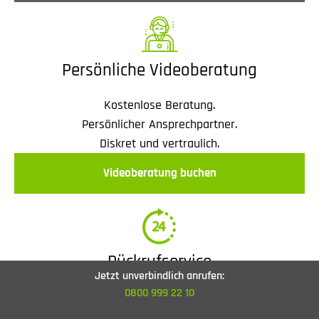
Persönliche Videoberatung
Kostenlose Beratung.
Persönlicher Ansprechpartner.
Diskret und vertraulich.
Videoberatung buchen
Rückrufservice
Jetzt unverbindlich anrufen:
0800 999 22 10
Wann dürfen wir uns bei Ihnen melden? Rückruf
innerhalb