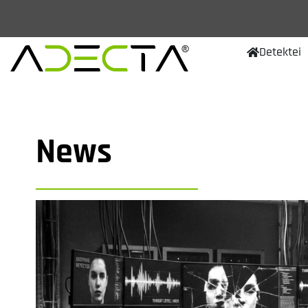
Detektei
News