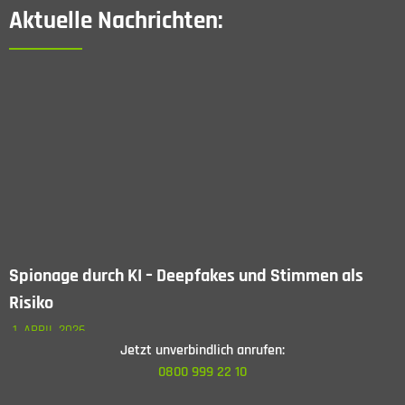
Aktuelle Nachrichten:
Spionage durch KI – Deepfakes und Stimmen als
Risiko
1. APRIL 2026
Jetzt unverbindlich anrufen:
Digitale Kommunikation fühlt sich heute selbstverständlich
0800 999 22 10
an. Stimmen am Telefon, …