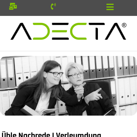
Üble Nachrede I Verleumdung