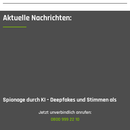
Aktuelle Nachrichten:
Spionage durch KI – Deepfakes und Stimmen als
Risiko
Jetzt unverbindlich anrufen:
1. APRIL 2026
0800 999 22 10
Digitale Kommunikation fühlt sich heute selbstverständlich