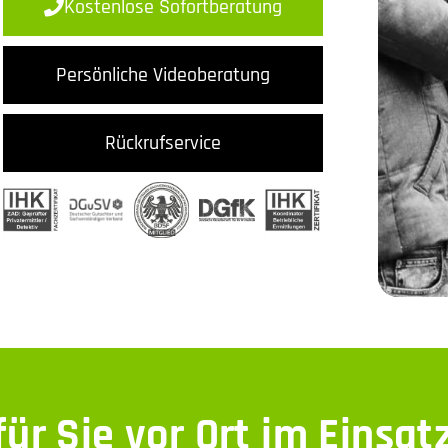
Kostenlose Sofortberatung
Persönliche Videoberatung
Rückrufservice
ür Sie vor Ort im Einsat