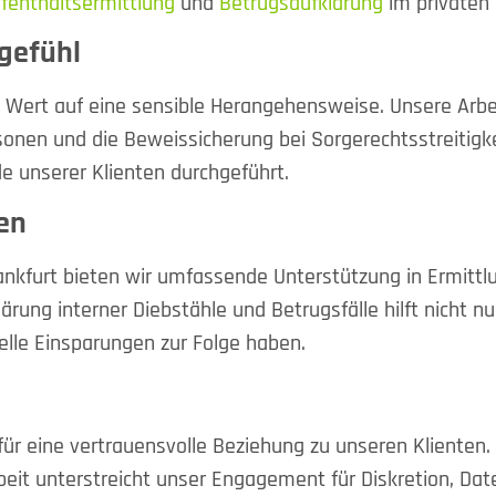
fenthaltsermittlung
und
Betrugsaufklärung
im privaten
gefühl
n Wert auf eine sensible Herangehensweise. Unsere Arb
sonen und die Beweissicherung bei Sorgerechtsstreitigke
e unserer Klienten durchgeführt.
en
ankfurt bieten wir umfassende Unterstützung in Ermittlu
lärung interner Diebstähle und Betrugsfälle hilft nicht n
elle Einsparungen zur Folge haben.
ür eine vertrauensvolle Beziehung zu unseren Klienten.
eit unterstreicht unser Engagement für Diskretion, Da